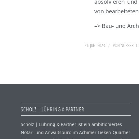
absolvieren und
von bearbeiteten
–>
Bau- und Arch
/
21. JUNI 2023
VON
NORBERT L
SCHOLZ | LÜHRING & PARTNER
Scholz | Lühring & Partner ist ein ambitioniertes
Notar- und Anwaltsbüro im Achimer Lieken-Quartier