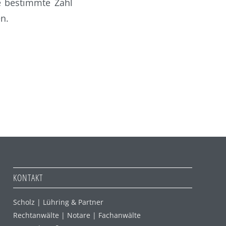
e bestimmte Zahl
n.
KONTAKT
Scholz | Lühring & Partner
Rechtanwälte | Notare | Fachanwälte