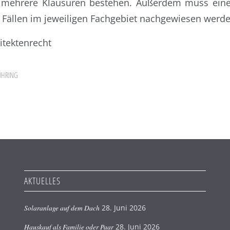
 mehrere Klausuren bestehen. Außerdem muss ein
 Fällen im jeweiligen Fachgebiet nachgewiesen werde
itektenrecht
ÜHRING
AKTUELLES
Solaranlage auf dem Dach
28. Juni 2026
Hauskauf als Familie oder Paar
28. Juni 2026