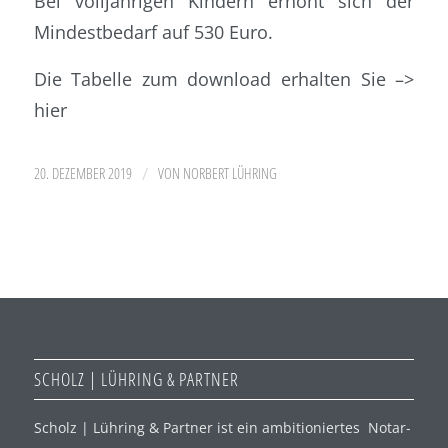
Bei volljährigen Kindern erhöht sich der
Mindestbedarf auf 530 Euro.
Die Tabelle zum download erhalten Sie –>
hier
/
20. DEZEMBER 2019
VON
NORBERT LÜHRING
SCHOLZ | LÜHRING & PARTNER
Scholz | Lühring & Partner ist ein ambitioniertes Notar-