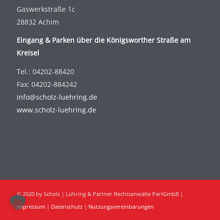
Gaswerkstraße 1c
28832 Achim
Eingang & Parken über die Königsworther Straße am
Kreisel
Tel.: 04202-88420
Fax: 04202-884242
info@scholz-luehring.de
www.scholz-luehring.de
© 2020 by Scholz | Lühring & Partner Rechtsanwälte PartGmbB |
Impressum
|
Datenschutz
|
Nutzungsvereinbarungen