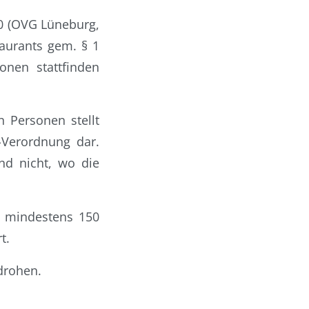
0 (OVG Lüneburg,
taurants gem. § 1
nen stattfinden
n Personen stellt
-Verordnung dar.
nd nicht, wo die
, mindestens 150
t.
drohen.