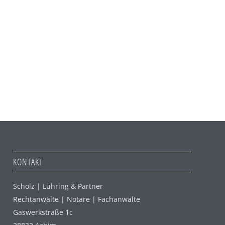
KONTAKT
Scholz | Lühring & Partner
Rechtanwälte | Notare | Fachanwälte
Gaswerkstraße 1c