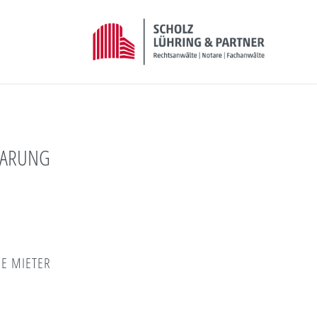
BARUNG
R
IE MIETER