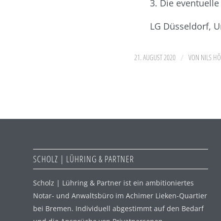
3. Die eventuel
LG Düsseldorf, U
/
21. AUGUST 2020
VON
NILS H
SCHOLZ | LÜHRING & PARTNER
Scholz | Lühring & Partner ist ein ambitioniertes
Notar- und Anwaltsbüro im Achimer Lieken-Quartier
bei Bremen. Individuell abgestimmt auf den Bedarf