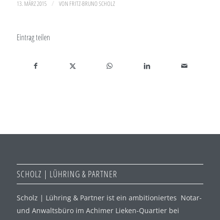
/
13. MÄRZ 2015
VON
FRITZ-BRUNO SCHOLZ
Eintrag teilen
SCHOLZ | LÜHRING & PARTNER
Scholz | Lühring & Partner ist ein ambitioniertes Notar-
und Anwaltsbüro im Achimer Lieken-Quartier bei