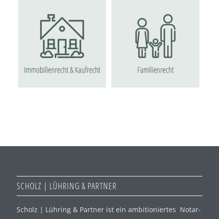
SCHOLZ | LÜHRING & PARTNER
Scholz | Lühring & Partner ist ein ambitioniertes Notar-