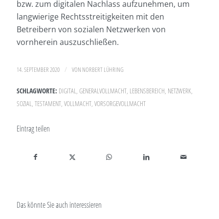
bzw. zum digitalen Nachlass aufzunehmen, um
langwierige Rechtsstreitigkeiten mit den
Betreibern von sozialen Netzwerken von
vornherein auszuschließen.
/
14. SEPTEMBER 2020
VON
NORBERT LÜHRING
SCHLAGWORTE:
DIGITAL
,
GENERALVOLLMACHT
,
LEBENSBEREICH
,
NETZWERK
,
SOZIAL
,
TESTAMENT
,
VOLLMACHT
,
VORSORGEVOLLMACHT
Eintrag teilen
Das könnte Sie auch interessieren