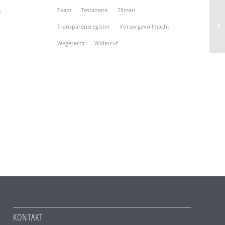
–
Team
Testament
Tilman
Transparenzregister
Vorsorgevollmacht
Wegerecht
Widerruf
KONTAKT