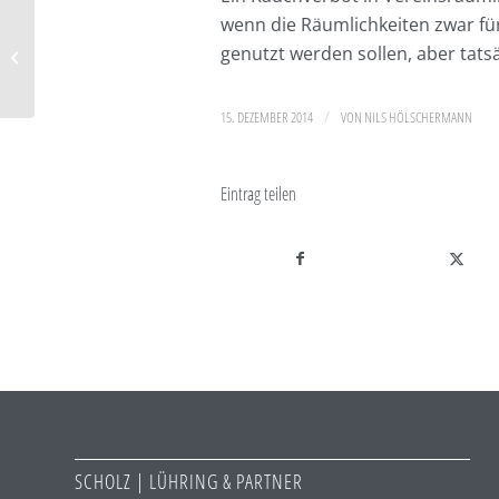
wenn die Räumlichkeiten zwar fü
Ein Schlusserbe wird
genutzt werden sollen, aber tatsä
regelmäßig kein
Ersatzerbe
/
15. DEZEMBER 2014
VON
NILS HÖLSCHERMANN
Eintrag teilen
SCHOLZ | LÜHRING & PARTNER