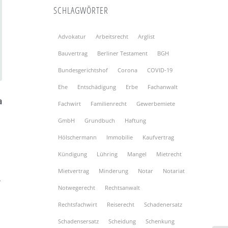
SCHLAGWÖRTER
Advokatur
Arbeitsrecht
Arglist
Bauvertrag
Berliner Testament
BGH
Bundesgerichtshof
Corona
COVID-19
Ehe
Entschädigung
Erbe
Fachanwalt
Fachwirt
Familienrecht
Gewerbemiete
GmbH
Grundbuch
Haftung
Hölschermann
Immobilie
Kaufvertrag
Kündigung
Lühring
Mangel
Mietrecht
Mietvertrag
Minderung
Notar
Notariat
4
Notwegerecht
Rechtsanwalt
Rechtsfachwirt
Reiserecht
Schadenersatz
Schadensersatz
Scheidung
Schenkung